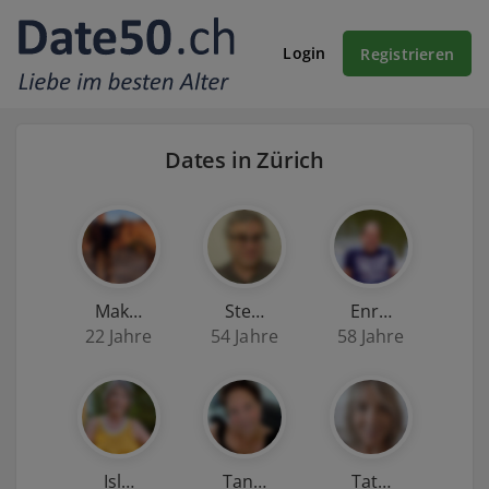
Login
Registrieren
Dates in Zürich
Mak…
Ste…
Enr…
22 Jahre
54 Jahre
58 Jahre
Isl…
Tan…
Tat…