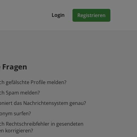
Login
Registrieren
e Fragen
ch gefälschte Profile melden?
ich Spam melden?
oniert das Nachrichtensystem genau?
nonym surfen?
ch Rechtschreibfehler in gesendeten
n korrigieren?