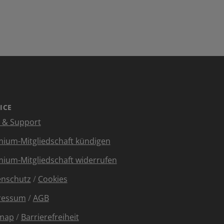
ICE
e & Support
ium-Mitgliedschaft kündigen
ium-Mitgliedschaft widerrufen
enschutz
/
Cookies
ressum
/
AGB
emap
/
Barrierefreiheit