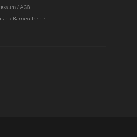
ressum
/
AGB
emap
/
Barrierefreiheit