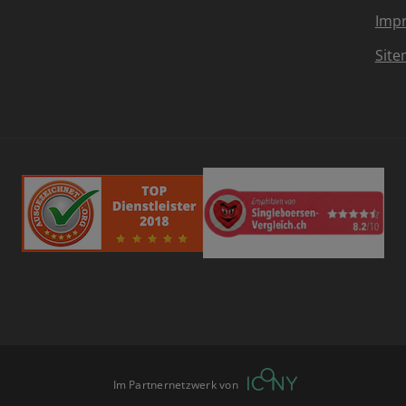
Imp
Sit
Im Partnernetzwerk von