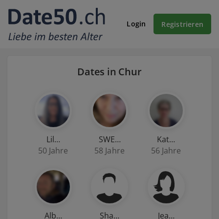
Login
Registrieren
Dates in Chur
Lil…
SWE…
Kat…
50 Jahre
58 Jahre
56 Jahre
Alb…
Sha…
Jea…