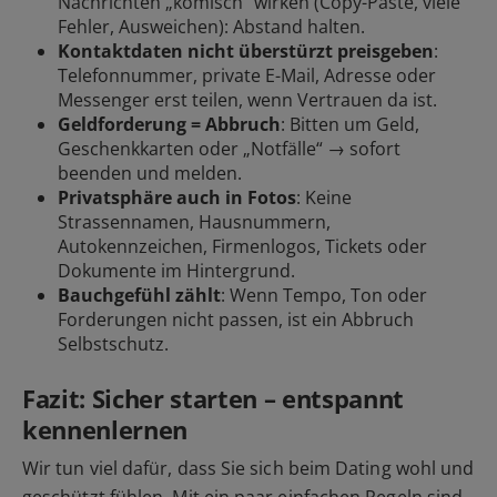
Nachrichten „komisch“ wirken (Copy-Paste, viele
Fehler, Ausweichen): Abstand halten.
Kontaktdaten nicht überstürzt preisgeben
:
Telefonnummer, private E-Mail, Adresse oder
Messenger erst teilen, wenn Vertrauen da ist.
Geldforderung = Abbruch
: Bitten um Geld,
Geschenkkarten oder „Notfälle“ → sofort
beenden und
melden
.
Privatsphäre auch in Fotos
: Keine
Strassennamen, Hausnummern,
Autokennzeichen, Firmenlogos, Tickets oder
Dokumente im Hintergrund.
Bauchgefühl zählt
: Wenn Tempo, Ton oder
Forderungen nicht passen, ist ein Abbruch
Selbstschutz.
Fazit: Sicher starten – entspannt
kennenlernen
Wir tun viel dafür, dass Sie sich beim Dating wohl und
geschützt fühlen. Mit ein paar einfachen Regeln sind