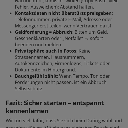
Nachrichten „komisch“ wirken (Copy-Paste, viele
Fehler, Ausweichen): Abstand halten.
Kontaktdaten nicht überstürzt preisgeben
:
Telefonnummer, private E-Mail, Adresse oder
Messenger erst teilen, wenn Vertrauen da ist.
Geldforderung = Abbruch
: Bitten um Geld,
Geschenkkarten oder „Notfälle“ → sofort
beenden und
melden
.
Privatsphäre auch in Fotos
: Keine
Strassennamen, Hausnummern,
Autokennzeichen, Firmenlogos, Tickets oder
Dokumente im Hintergrund.
Bauchgefühl zählt
: Wenn Tempo, Ton oder
Forderungen nicht passen, ist ein Abbruch
Selbstschutz.
Fazit: Sicher starten – entspannt
kennenlernen
Wir tun viel dafür, dass Sie sich beim Dating wohl und
geschützt fühlen. Mit ein paar einfachen Regeln sind