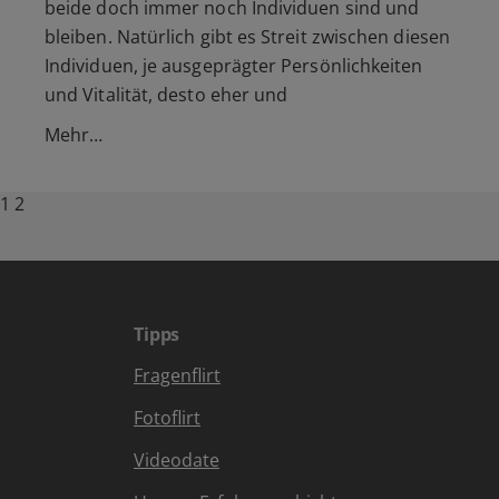
beide doch immer noch Individuen sind und
bleiben. Natürlich gibt es Streit zwischen diesen
Individuen, je ausgeprägter Persönlichkeiten
und Vitalität, desto eher und
Mehr…
Posts
Page
Page
Next
1
2
page
pagination
Tipps
Fragenflirt
Fotoflirt
Videodate