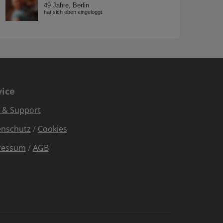
vice
e & Support
enschutz
/
Cookies
ressum
/
AGB