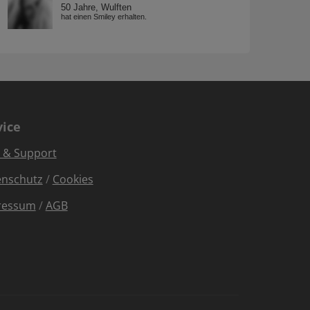
vice
e & Support
enschutz
/
Cookies
ressum
/
AGB