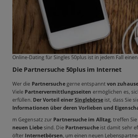
Online-Dating für Singles 50plus ist in jedem Fall eine
Die Partnersuche 50plus im Internet
Wer die
Partnersuche
gerne entspannt
von zuhause
Viele
Partnervermittlungsseiten
ermöglichen es, si
erfüllen.
Der Vorteil einer
Singlebörse
ist, dass Sie 
Informationen über deren Vorlieben und Eigensch
m Gegensatz zur
Partnersuche im Alltag
, treffen Si
neuen Liebe
sind. Die
Partnersuche
ist damit sehr e
öfter
Internetbörsen
, um einen neuen Lebenspartner 