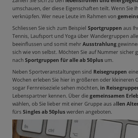
Zählen Sie sich zu den
lebensfrohen und energiege
umschauen, der diese Eigenschaften teilt. Wenn Sie Ih
verknüpfen. Wer neue Leute im Rahmen von
gemeins
Schliessen Sie sich zum Beispiel
Sportgruppen
aus Ih
Tennis, Laufsport und Yoga über Wandergruppen alles
beeinflussen und somit mehr
Ausstrahlung
gewinnen
sich wie von selbst. Möchten Sie auf Nummer sicher 
nach
Sportgruppen für alle ab 50plus
um.
Neben Sportveranstaltungen sind
Reisegruppen
eine
Wochen erleben Sie hier in größeren oder kleineren
sogar Fernreiseziele sehen möchten,
in Reisegruppen
Lebenspartner kennen. Über die
gemeinsamen Erle
wählen, ob Sie lieber mit einer Gruppe aus a
llen Alt
fürs
Singles ab 50plus
werden angeboten.