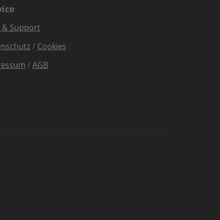
vice
e & Support
enschutz
/
Cookies
ressum
/
AGB