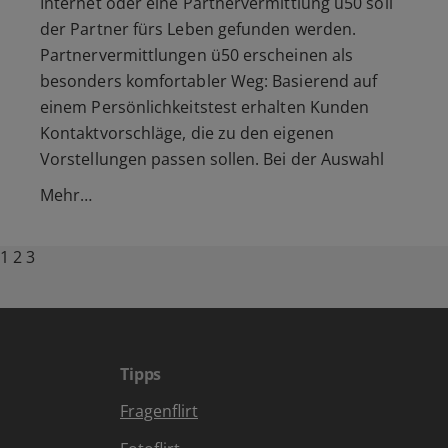
Internet oder eine Partnervermittlung ü50 soll
der Partner fürs Leben gefunden werden.
Partnervermittlungen ü50 erscheinen als
besonders komfortabler Weg: Basierend auf
einem Persönlichkeitstest erhalten Kunden
Kontaktvorschläge, die zu den eigenen
Vorstellungen passen sollen. Bei der Auswahl
Mehr…
Posts
Page
Page
Page
Next
1
2
3
page
pagination
Tipps
Fragenflirt