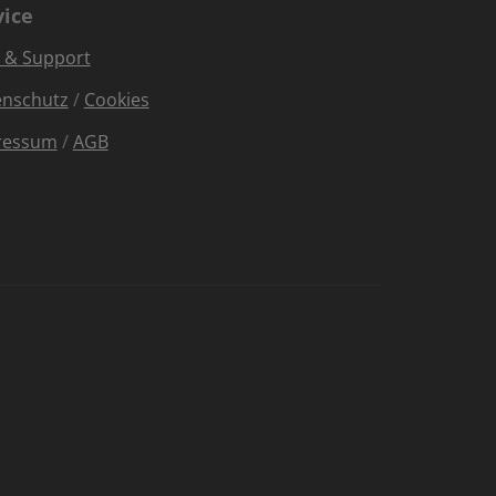
vice
e & Support
enschutz
/
Cookies
ressum
/
AGB